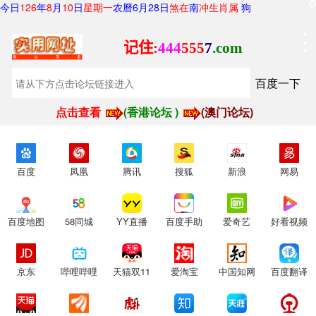
今日
126
年
8
月
10
日
星期一
农曆6月28日
煞在
南
冲生肖属
狗
百度一下
点击查看
(香港论坛 )
(澳门论坛)
百度
凤凰
腾讯
搜狐
新浪
网易
百度地图
58同城
YY直播
百度手助
爱奇艺
好看视频
京东
哔哩哔哩
天猫双11
爱淘宝
中国知网
百度翻译