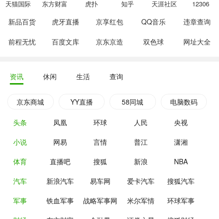
天猫国际
东方财富
虎扑
知乎
天涯社区
12306
新品百货
虎牙直播
京享红包
QQ音乐
违章查询
前程无忧
百度文库
京东京造
双色球
网址大全
资讯
休闲
生活
查询
京东商城
YY直播
58同城
电脑数码
头条
凤凰
环球
人民
央视
小说
网易
言情
普江
潇湘
体育
直播吧
搜狐
新浪
NBA
汽车
新浪汽车
易车网
爱卡汽车
搜狐汽车
军事
铁血军事
战略军事网
米尔军情
环球军事